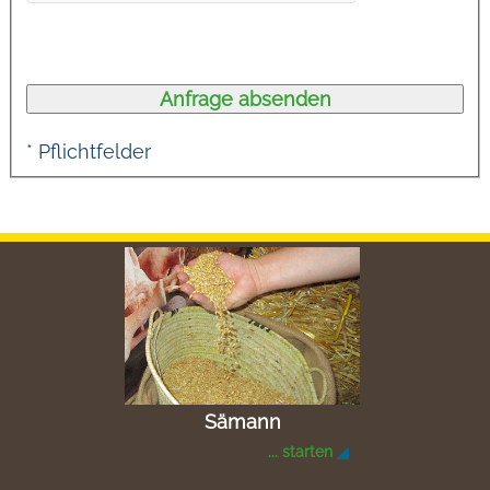
* Pflichtfelder
Sämann
... starten