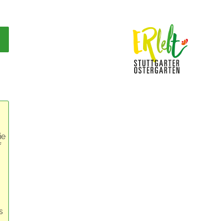
ie
f
s