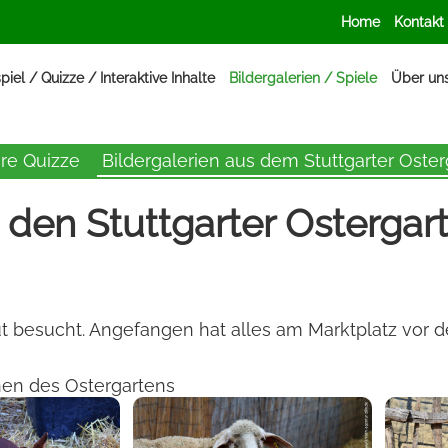
Home
Kontakt
iel / Quizze / Interaktive Inhalte
Bildergalerien / Spiele
Über un
re Quizze
Bildergalerien aus dem Stuttgarter Oste
den Stuttgarter Ostergar
gut besucht. Angefangen hat alles am Marktplatz vor 
nen des Ostergartens