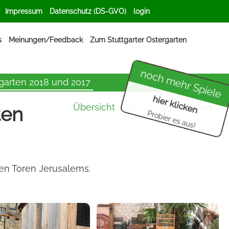
Impressum
Datenschutz (DS-GVO)
login
s
Meinungen/Feedback
Zum Stuttgarter Ostergarten
noch mehr Spiele
rgarten 2018 und 2017
hier klicken
Übersicht
zurück
weiterlesen
ten
Probier es aus!
den Toren Jerusalems.